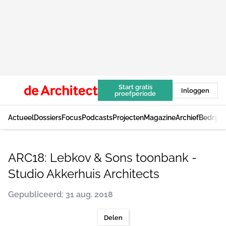
Start gratis
Inloggen
proefperiode
Actueel
Dossiers
Focus
Podcasts
Projecten
Magazine
Archief
Bedrijv
ARC18: Lebkov & Sons toonbank -
Studio Akkerhuis Architects
Gepubliceerd: 31 aug. 2018
Delen