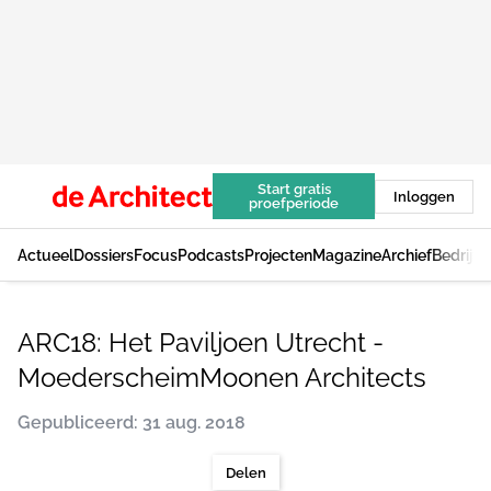
Start gratis
Inloggen
proefperiode
Actueel
Dossiers
Focus
Podcasts
Projecten
Magazine
Archief
Bedrijv
ARC18: Het Paviljoen Utrecht -
MoederscheimMoonen Architects
Gepubliceerd: 31 aug. 2018
Delen