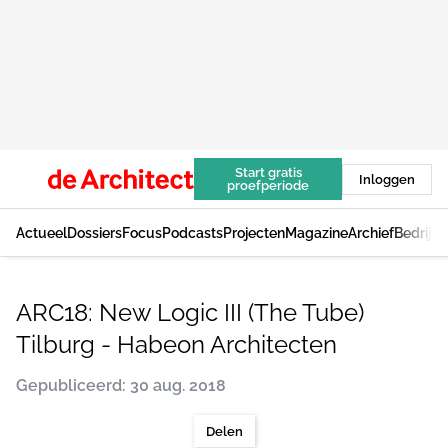
Start gratis
Inloggen
proefperiode
Actueel
Dossiers
Focus
Podcasts
Projecten
Magazine
Archief
Bedrijv
ARC18: New Logic III (The Tube)
Tilburg - Habeon Architecten
Gepubliceerd: 30 aug. 2018
Delen