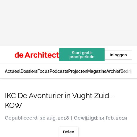
Start gratis
Inloggen
proefperiode
Actueel
Dossiers
Focus
Podcasts
Projecten
Magazine
Archief
Bedrijv
IKC De Avonturier in Vught Zuid -
KOW
Gepubliceerd: 30 aug. 2018
Gewijzigd: 14 feb. 2019
Delen