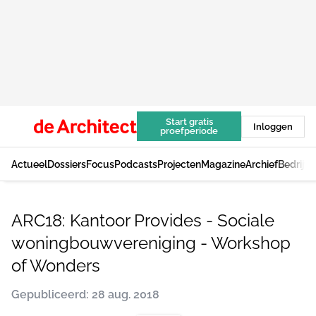
Start gratis
Inloggen
proefperiode
Actueel
Dossiers
Focus
Podcasts
Projecten
Magazine
Archief
Bedrijv
ARC18: Kantoor Provides - Sociale
woningbouwvereniging - Workshop
of Wonders
Gepubliceerd: 28 aug. 2018