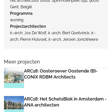
net architectuur bvba, Spinmolenplein 192, 9000
Gent, België
Programma
woning
Projectarchitecten
ir.-arch. Jos De Wolf, ir.-arch. Bert Goetvinck, ir.-
arch. Pierre Holvoet, ir.-arch. Jeroen Jonckheere
Meer projecten
ARC18: Oosteroever Oostende (B)-
CONIX RDBM Architects
ARC18: Het SchetsBlok in Amsterdam -
ANA architecten