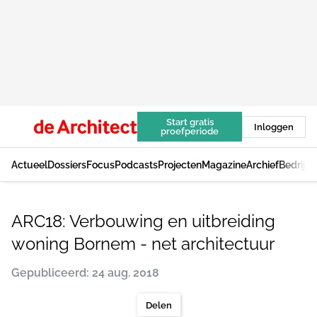
Start gratis
Inloggen
proefperiode
Actueel
Dossiers
Focus
Podcasts
Projecten
Magazine
Archief
Bedrijv
ARC18: Verbouwing en uitbreiding
woning Bornem - net architectuur
Gepubliceerd: 24 aug. 2018
Delen