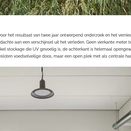
r het resultaat van twee jaar ontwerpend onderzoek en het vernieuw
chte aan een verschijnsel uit het verleden. Geen vierkante meter tev
kel stockage die UV gevoelig is, de achterkant is helemaal opengew
oten voedselveilige doos, maar een open plek met als centrale hart