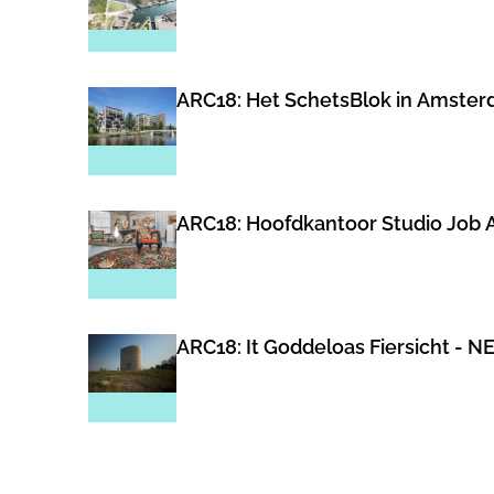
ARC18: Het SchetsBlok in Amster
ARC18: Hoofdkantoor Studio Job 
ARC18: It Goddeloas Fiersicht - N