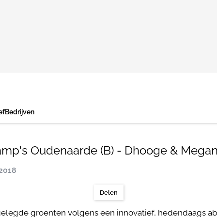
ef
Bedrijven
amp's Oudenaarde (B) - Dhooge & Megan
 2018
Delen
legde groenten volgens een innovatief, hedendaags abdijpr