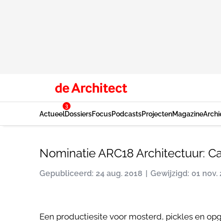
3
Actueel
Dossiers
Focus
Podcasts
Projecten
Magazine
Archi
Nominatie ARC18 Architectuur: C
Gepubliceerd: 24 aug. 2018
Gewijzigd: 01 nov.
Een productiesite voor mosterd, pickles en opge