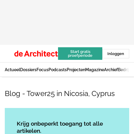
Start gratis
Inloggen
proefperiode
Actueel
Dossiers
Focus
Podcasts
Projecten
Magazine
Archief
Bedrijv
Blog - Tower25 in Nicosia, Cyprus
Log in
om dit artikel te lezen.
Krijg onbeperkt toegang tot alle
artikelen.