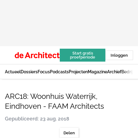
Start gratis
Inloggen
proefperiode
Actueel
Dossiers
Focus
Podcasts
Projecten
Magazine
Archief
Bedrijv
ARC18: Woonhuis Waterrijk,
Eindhoven - FAAM Architects
Gepubliceerd: 23 aug. 2018
Delen