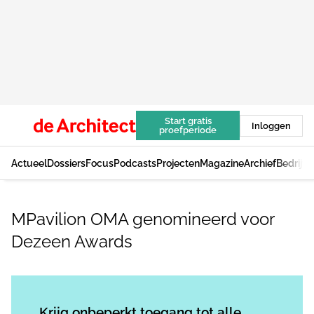
Start gratis
Inloggen
proefperiode
Actueel
Dossiers
Focus
Podcasts
Projecten
Magazine
Archief
Bedrijv
MPavilion OMA genomineerd voor
Dezeen Awards
Log in
om dit artikel te lezen.
Krijg onbeperkt toegang tot alle