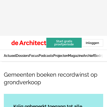
Start gratis
Inloggen
proefperiode
Actueel
Dossiers
Focus
Podcasts
Projecten
Magazine
Archief
Bedrijv
Gemeenten boeken recordwinst op
grondverkoop
Log in
om dit artikel te lezen.
Krijg onbeperkt toegang tot alle