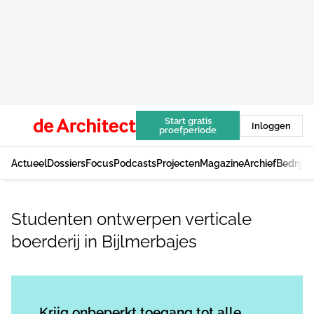
Start gratis
Inloggen
proefperiode
Actueel
Dossiers
Focus
Podcasts
Projecten
Magazine
Archief
Bedrijv
Studenten ontwerpen verticale
boerderij in Bijlmerbajes
Log in
om dit artikel te lezen.
Krijg onbeperkt toegang tot alle