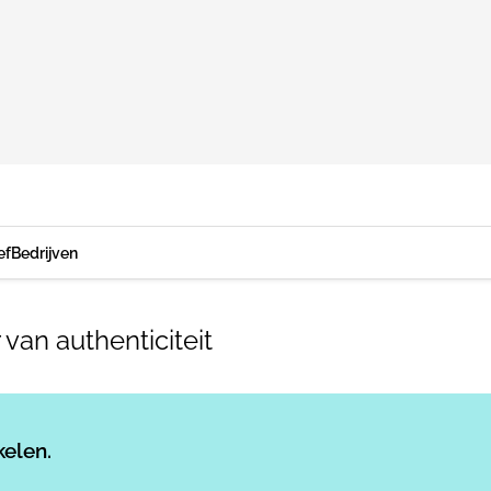
ef
Bedrijven
van authenticiteit
Log in
om dit artikel te lezen.
kelen.