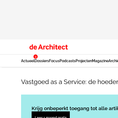
3
Actueel
Dossiers
Focus
Podcasts
Projecten
Magazine
Archi
Vastgoed as a Service: de hoeder 
Krijg onbeperkt toegang tot alle arti
Lees 1 maand gratis