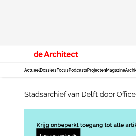
Actueel
Dossiers
Focus
Podcasts
Projecten
Magazine
Archi
Stadsarchief van Delft door Offic
Krijg onbeperkt toegang tot alle arti
Lees 1 maand gratis