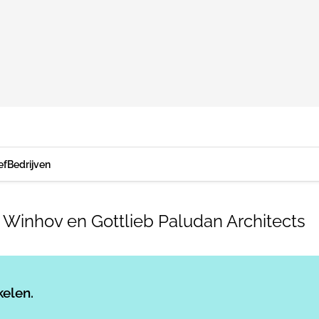
ef
Bedrijven
e Winhov en Gottlieb Paludan Architects
Log in
om dit artikel te lezen.
kelen.