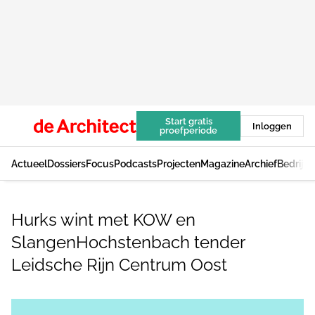
Start gratis
Inloggen
proefperiode
Actueel
Dossiers
Focus
Podcasts
Projecten
Magazine
Archief
Bedrijv
Hurks wint met KOW en
SlangenHochstenbach tender
Leidsche Rijn Centrum Oost