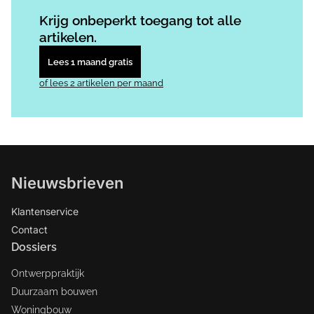
Log in
om dit artikel te lezen.
Krijg onbeperkt toegang tot alle
artikelen.
Lees 1 maand gratis
of lees 2 artikelen per maand
Nieuwsbrieven
Klantenservice
Contact
Dossiers
Ontwerppraktijk
Duurzaam bouwen
Woningbouw