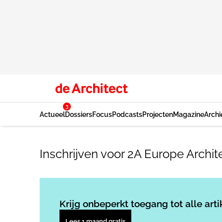
3
Actueel
Dossiers
Focus
Podcasts
Projecten
Magazine
Archi
Inschrijven voor 2A Europe Archi
Krijg onbeperkt toegang tot alle arti
Lees 1 maand gratis