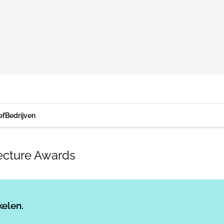
ef
Bedrijven
tecture Awards
Log in
om dit artikel te lezen.
kelen.