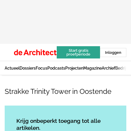
Start gratis
Inloggen
proefperiode
Actueel
Dossiers
Focus
Podcasts
Projecten
Magazine
Archief
Bedrijv
Strakke Trinity Tower in Oostende
Log in
om dit artikel te lezen.
Krijg onbeperkt toegang tot alle
artikelen.