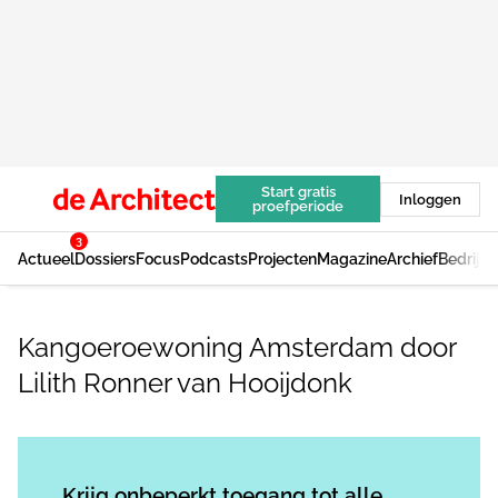
Start gratis
Inloggen
proefperiode
3
Actueel
Dossiers
Focus
Podcasts
Projecten
Magazine
Archief
Bedrijv
Kangoeroewoning Amsterdam door
Lilith Ronner van Hooijdonk
Log in
om dit artikel te lezen.
Krijg onbeperkt toegang tot alle