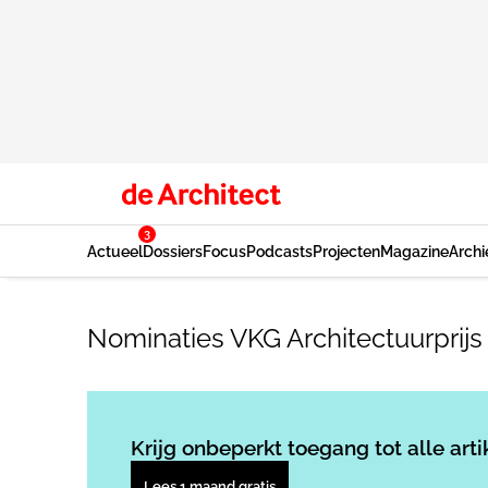
3
Actueel
Dossiers
Focus
Podcasts
Projecten
Magazine
Archi
Nominaties VKG Architectuurprij
Krijg onbeperkt toegang tot alle arti
Lees 1 maand gratis