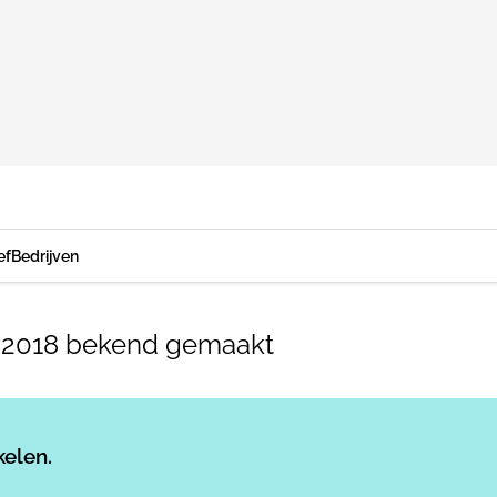
ef
Bedrijven
s 2018 bekend gemaakt
Log in
om dit artikel te lezen.
kelen.