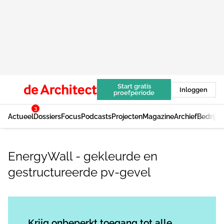
Start gratis
Inloggen
proefperiode
3
Actueel
Dossiers
Focus
Podcasts
Projecten
Magazine
Archief
Bedrijv
EnergyWall - gekleurde en
gestructureerde pv-gevel
Log in
om dit artikel te lezen.
Krijg onbeperkt toegang tot alle