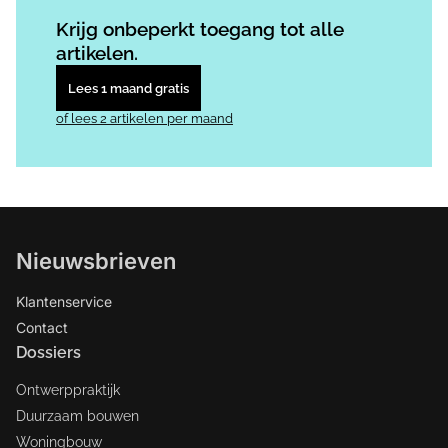
Log in
om dit artikel te lezen.
Krijg onbeperkt toegang tot alle
artikelen.
Lees 1 maand gratis
of lees 2 artikelen per maand
Nieuwsbrieven
Klantenservice
Contact
Dossiers
Ontwerppraktijk
Duurzaam bouwen
Woningbouw