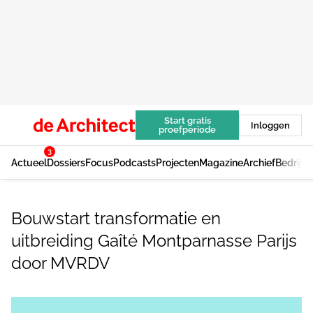
Start gratis
Inloggen
proefperiode
3
Actueel
Dossiers
Focus
Podcasts
Projecten
Magazine
Archief
Bedrijv
Bouwstart transformatie en
uitbreiding Gaîté Montparnasse Parijs
door MVRDV