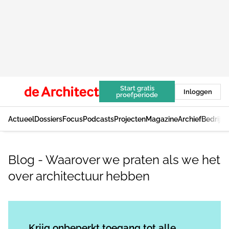
Start gratis
Inloggen
proefperiode
Actueel
Dossiers
Focus
Podcasts
Projecten
Magazine
Archief
Bedrijv
Blog - Waarover we praten als we het
over architectuur hebben
Log in
om dit artikel te lezen.
Krijg onbeperkt toegang tot alle