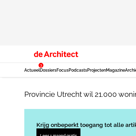
3
Actueel
Dossiers
Focus
Podcasts
Projecten
Magazine
Archi
Provincie Utrecht wil 21.000 wo
Krijg onbeperkt toegang tot alle arti
Lees 1 maand gratis