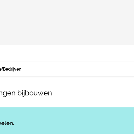
ef
Bedrijven
ningen bijbouwen
Log in
om dit artikel te lezen.
kelen.