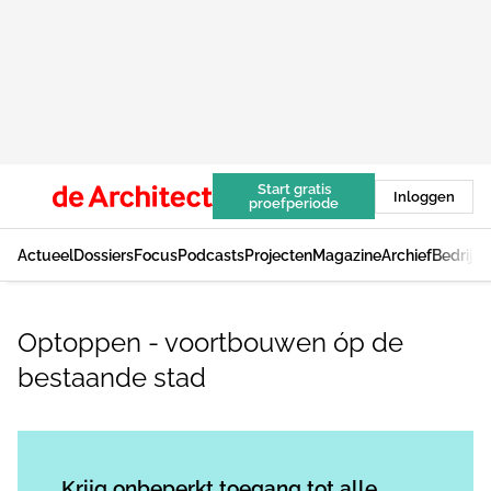
Start gratis
Inloggen
proefperiode
Actueel
Dossiers
Focus
Podcasts
Projecten
Magazine
Archief
Bedrijv
Optoppen - voortbouwen óp de
bestaande stad
Log in
om dit artikel te lezen.
Krijg onbeperkt toegang tot alle