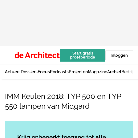
Start gratis
Inloggen
proefperiode
Actueel
Dossiers
Focus
Podcasts
Projecten
Magazine
Archief
Bedrijv
IMM Keulen 2018: TYP 500 en TYP
550 lampen van Midgard
Log in
om dit artikel te lezen.
Krijg onbeperkt toegang tot alle