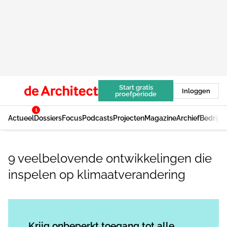
Start gratis
Inloggen
proefperiode
1
Actueel
Dossiers
Focus
Podcasts
Projecten
Magazine
Archief
Bedrijv
9 veelbelovende ontwikkelingen die
inspelen op klimaatverandering
Log in
om dit artikel te lezen.
Krijg onbeperkt toegang tot alle