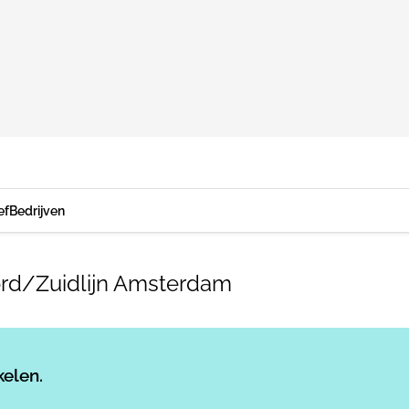
ef
Bedrijven
ord/Zuidlijn Amsterdam
Log in
om dit artikel te lezen.
kelen.