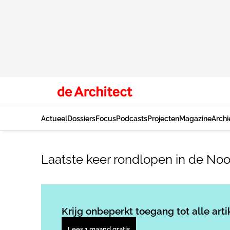
Actueel
Dossiers
Focus
Podcasts
Projecten
Magazine
Archi
Laatste keer rondlopen in de No
Krijg onbeperkt toegang tot alle arti
Lees 1 maand gratis