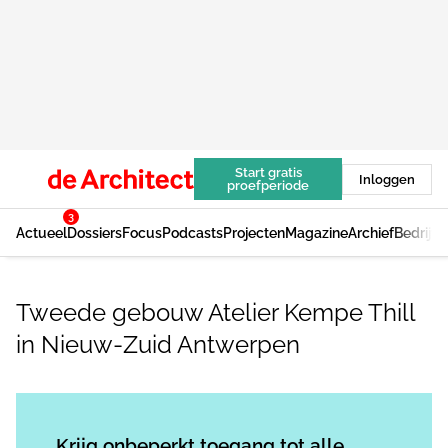
Start gratis
Inloggen
proefperiode
3
Actueel
Dossiers
Focus
Podcasts
Projecten
Magazine
Archief
Bedrijv
Tweede gebouw Atelier Kempe Thill
in Nieuw-Zuid Antwerpen
Log in
om dit artikel te lezen.
Krijg onbeperkt toegang tot alle