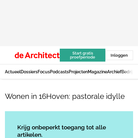
Start gratis
Inloggen
proefperiode
Actueel
Dossiers
Focus
Podcasts
Projecten
Magazine
Archief
Bedrijv
Wonen in 16Hoven: pastorale idylle
Log in
om dit artikel te lezen.
Krijg onbeperkt toegang tot alle
artikelen.