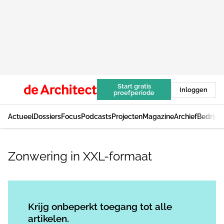
Start gratis
Inloggen
proefperiode
Actueel
Dossiers
Focus
Podcasts
Projecten
Magazine
Archief
Bedrijv
Zonwering in XXL-formaat
Log in
om dit artikel te lezen.
Krijg onbeperkt toegang tot alle
artikelen.