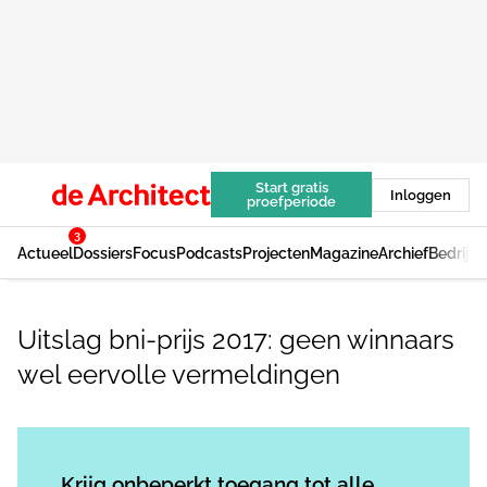
Start gratis
Inloggen
proefperiode
3
Actueel
Dossiers
Focus
Podcasts
Projecten
Magazine
Archief
Bedrijv
Uitslag bni-prijs 2017: geen winnaars
wel eervolle vermeldingen
Log in
om dit artikel te lezen.
Krijg onbeperkt toegang tot alle