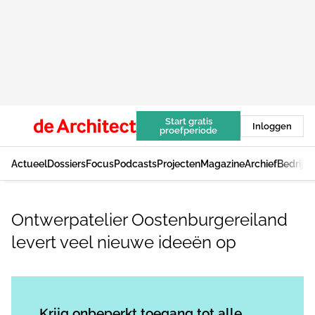
Start gratis
Inloggen
proefperiode
Actueel
Dossiers
Focus
Podcasts
Projecten
Magazine
Archief
Bedrijv
Ontwerpatelier Oostenburgereiland
levert veel nieuwe ideeën op
Log in
om dit artikel te lezen.
Krijg onbeperkt toegang tot alle