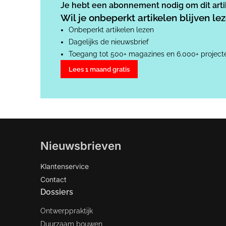
Je hebt een abonnement nodig om dit artik
Wil je onbeperkt artikelen blijven l
Onbeperkt artikelen lezen
Dagelijks de nieuwsbrief
Toegang tot 500+ magazines en 6.000+ project
Lees 1 maand gratis
Nieuwsbrieven
Klantenservice
Contact
Dossiers
Ontwerppraktijk
Duurzaam bouwen