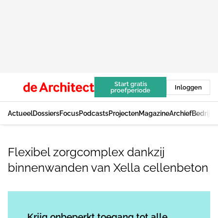
Start gratis
Inloggen
proefperiode
Actueel
Dossiers
Focus
Podcasts
Projecten
Magazine
Archief
Bedrijv
Flexibel zorgcomplex dankzij
binnenwanden van Xella cellenbeton
Log in
om dit artikel te lezen.
Krijg onbeperkt toegang tot alle