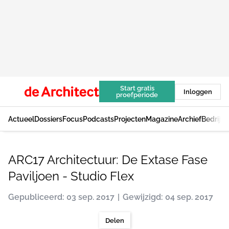
Start gratis
Inloggen
proefperiode
Actueel
Dossiers
Focus
Podcasts
Projecten
Magazine
Archief
Bedrijv
ARC17 Architectuur: De Extase Fase
Paviljoen - Studio Flex
Gepubliceerd: 03 sep. 2017
Gewijzigd: 04 sep. 2017
Delen