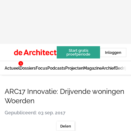
Start gratis
Inloggen
proefperiode
1
Actueel
Dossiers
Focus
Podcasts
Projecten
Magazine
Archief
Bedrijv
ARC17 Innovatie: Drijvende woningen
Woerden
Gepubliceerd: 03 sep. 2017
Delen