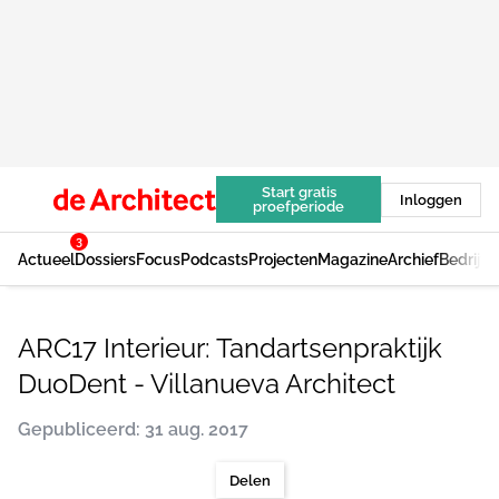
Start gratis
Inloggen
proefperiode
3
Actueel
Dossiers
Focus
Podcasts
Projecten
Magazine
Archief
Bedrijv
ARC17 Interieur: Tandartsenpraktijk
DuoDent - Villanueva Architect
Gepubliceerd: 31 aug. 2017
Delen