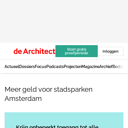
Start gratis
Inloggen
proefperiode
Actueel
Dossiers
Focus
Podcasts
Projecten
Magazine
Archief
Bedrijv
Meer geld voor stadsparken
Amsterdam
Log in
om dit artikel te lezen.
Krijg onbeperkt toegang tot alle