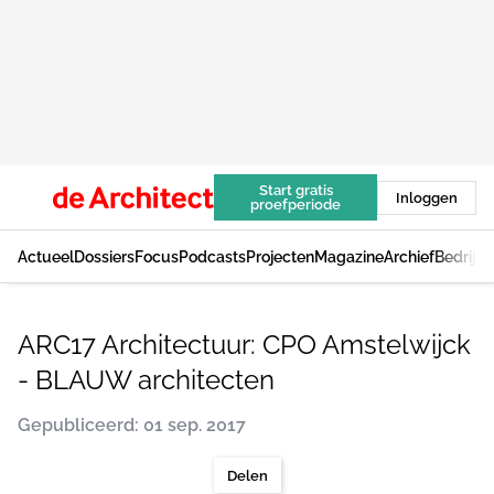
Start gratis
Inloggen
proefperiode
Actueel
Dossiers
Focus
Podcasts
Projecten
Magazine
Archief
Bedrijv
ARC17 Architectuur: CPO Amstelwijck
- BLAUW architecten
Gepubliceerd: 01 sep. 2017
Delen