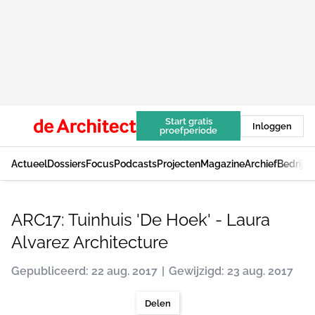
Start gratis
Inloggen
proefperiode
Actueel
Dossiers
Focus
Podcasts
Projecten
Magazine
Archief
Bedrijv
ARC17: Tuinhuis 'De Hoek' - Laura
Alvarez Architecture
Gepubliceerd: 22 aug. 2017
Gewijzigd: 23 aug. 2017
Delen