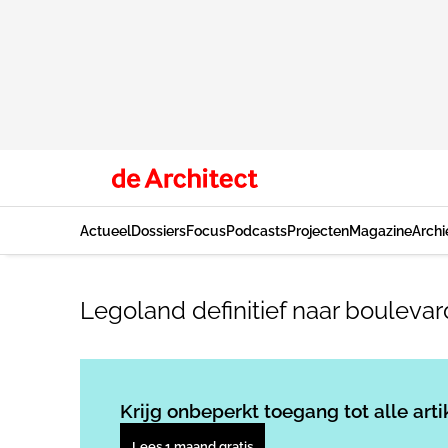
Actueel
Dossiers
Focus
Podcasts
Projecten
Magazine
Archi
Legoland definitief naar boulev
Krijg onbeperkt toegang tot alle arti
Lees 1 maand gratis