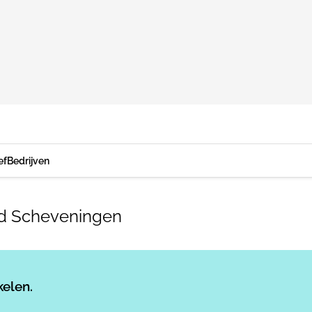
ef
Bedrijven
ard Scheveningen
Log in
om dit artikel te lezen.
kelen.