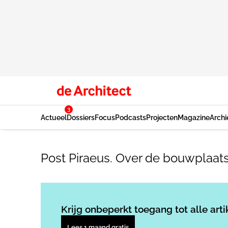
3
Actueel
Dossiers
Focus
Podcasts
Projecten
Magazine
Archi
Post Piraeus. Over de bouwplaats
Krijg onbeperkt toegang tot alle arti
Lees 1 maand gratis