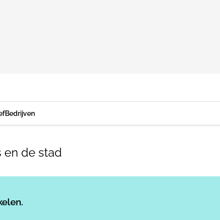
ef
Bedrijven
 en de stad
Log in
om dit artikel te lezen.
kelen.