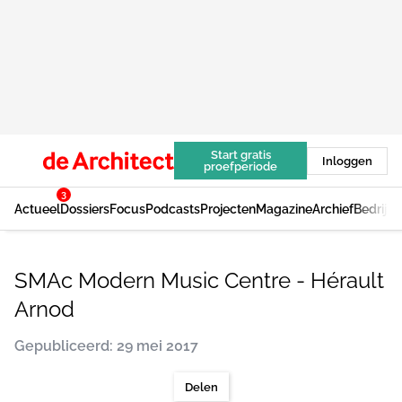
Start gratis
Inloggen
proefperiode
3
Actueel
Dossiers
Focus
Podcasts
Projecten
Magazine
Archief
Bedrijv
SMAc Modern Music Centre - Hérault
Arnod
Gepubliceerd: 29 mei 2017
Delen