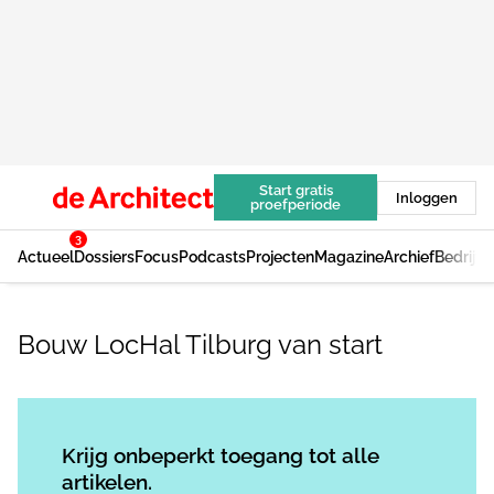
Start gratis
Inloggen
proefperiode
3
Actueel
Dossiers
Focus
Podcasts
Projecten
Magazine
Archief
Bedrijv
Bouw LocHal Tilburg van start
Log in
om dit artikel te lezen.
Krijg onbeperkt toegang tot alle
artikelen.