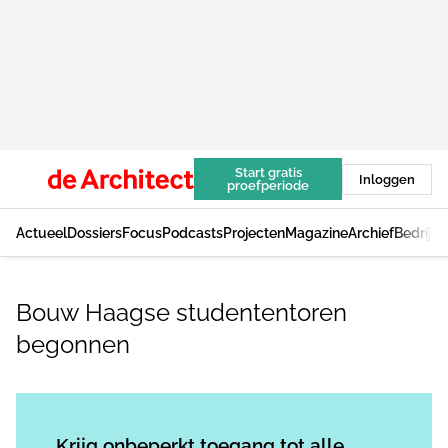
Start gratis
Inloggen
proefperiode
Actueel
Dossiers
Focus
Podcasts
Projecten
Magazine
Archief
Bedrijv
Bouw Haagse studententoren
begonnen
Log in
om dit artikel te lezen.
Krijg onbeperkt toegang tot alle