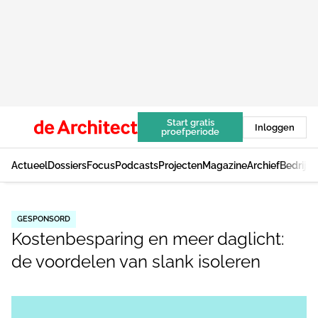
Start gratis
Inloggen
proefperiode
Actueel
Dossiers
Focus
Podcasts
Projecten
Magazine
Archief
Bedrijv
GESPONSORD
Kostenbesparing en meer daglicht:
de voordelen van slank isoleren
Log in
om dit artikel te lezen.