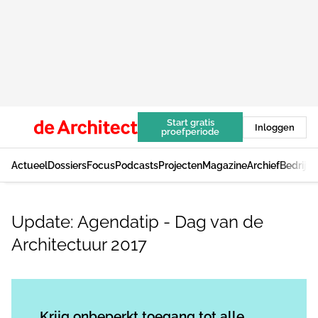
Start gratis
Inloggen
proefperiode
Actueel
Dossiers
Focus
Podcasts
Projecten
Magazine
Archief
Bedrijv
Update: Agendatip - Dag van de
Architectuur 2017
Log in
om dit artikel te lezen.
Krijg onbeperkt toegang tot alle