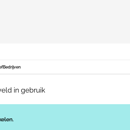
ef
Bedrijven
eld in gebruik
Log in
om dit artikel te lezen.
kelen.