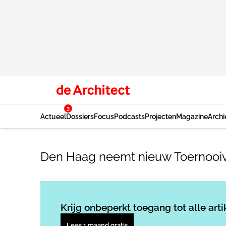
3
Actueel
Dossiers
Focus
Podcasts
Projecten
Magazine
Archi
Den Haag neemt nieuw Toernooiv
Krijg onbeperkt toegang tot alle arti
Lees 1 maand gratis