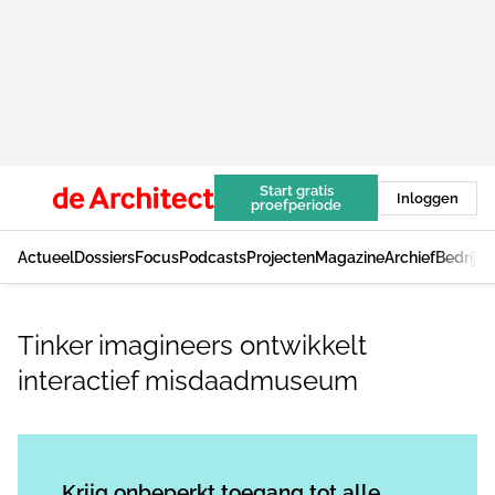
Start gratis
Inloggen
proefperiode
Actueel
Dossiers
Focus
Podcasts
Projecten
Magazine
Archief
Bedrijv
Tinker imagineers ontwikkelt
interactief misdaadmuseum
Log in
om dit artikel te lezen.
Krijg onbeperkt toegang tot alle