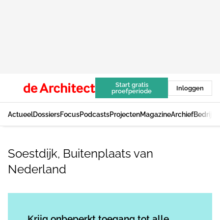
Start gratis
Inloggen
proefperiode
Actueel
Dossiers
Focus
Podcasts
Projecten
Magazine
Archief
Bedrijv
Soestdijk, Buitenplaats van
Nederland
Log in
om dit artikel te lezen.
Krijg onbeperkt toegang tot alle